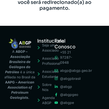
você será redirecionado(a) ao
pagamento.
Institucional
Fale
Seja um
Conosco
Associado
A
ABGP –
+55 21
Associação
97287-
Associado
Brasileira de
0948
Profissional
Geólogos do
abgp@abgp.geo.br
Associado
Petróleo
é a única
Estudante
afiliada no Brasil da
@abgpbrasil
AAPG
– American
Sobre
@abgp
Association of
Nós
Petroleum
@abgpgeo
Geologists.
Agenda
@abgpe
ABGP