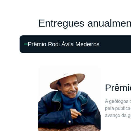
Entregues anualmen
Prêmio Rodi Ávila Medeiros
Prêmi
A geólogos 
pela publica
avanço da ge