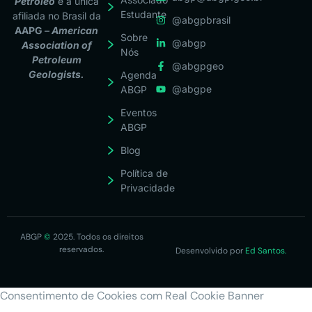
Petróleo
é a única
Estudante
afiliada no Brasil da
@abgpbrasil
AAPG
– American
Sobre
@abgp
Association of
Nós
Petroleum
@abgpgeo
Geologists.
Agenda
@abgpe
ABGP
Eventos
ABGP
Blog
Política de
Privacidade
ABGP
©
2025. Todos os direitos
reservados.
Desenvolvido por
Ed Santos.
Consentimento de Cookies com Real Cookie Banner