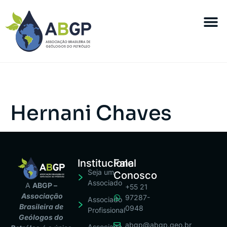
Hernani Chaves
Institucional
Fale
Seja um
Conosco
Associado
A
ABGP –
+55 21
Associação
97287-
Associado
Brasileira de
0948
Profissional
Geólogos do
abgp@abgp.geo.br
Associado