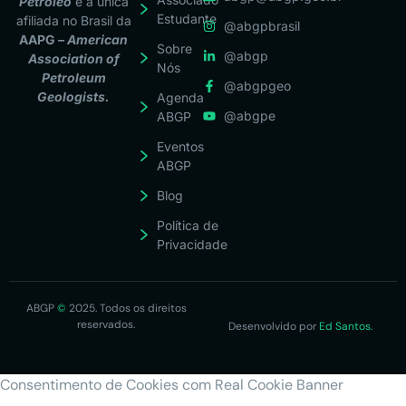
Petróleo
é a única
Estudante
afiliada no Brasil da
@abgpbrasil
AAPG
– American
Sobre
@abgp
Association of
Nós
Petroleum
@abgpgeo
Geologists.
Agenda
@abgpe
ABGP
Eventos
ABGP
Blog
Política de
Privacidade
ABGP
©
2025. Todos os direitos
reservados.
Desenvolvido por
Ed Santos.
Consentimento de Cookies com Real Cookie Banner