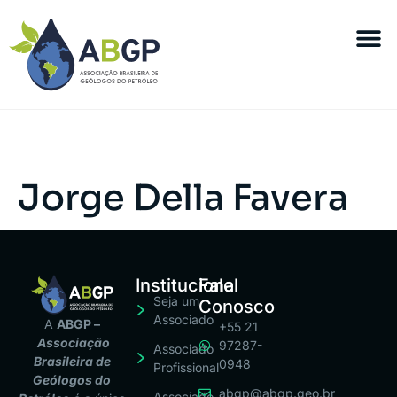
Jorge Della Favera
Institucional
Fale
Seja um
Conosco
Associado
A
ABGP –
+55 21
Associação
97287-
Associado
Brasileira de
0948
Profissional
Geólogos do
abgp@abgp.geo.br
Associado