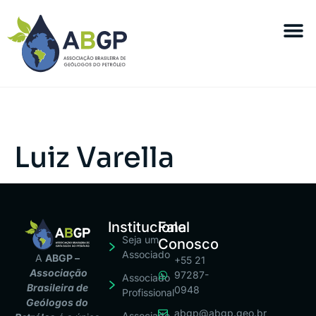
Luiz Varella
Institucional
Fale
Seja um
Conosco
Associado
A
ABGP –
+55 21
Associação
97287-
Associado
Brasileira de
0948
Profissional
Geólogos do
abgp@abgp.geo.br
Associado