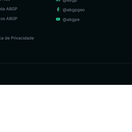
da ABGP
@abgpgeo
tos ABGP
@abgpe
ica de Privacidade