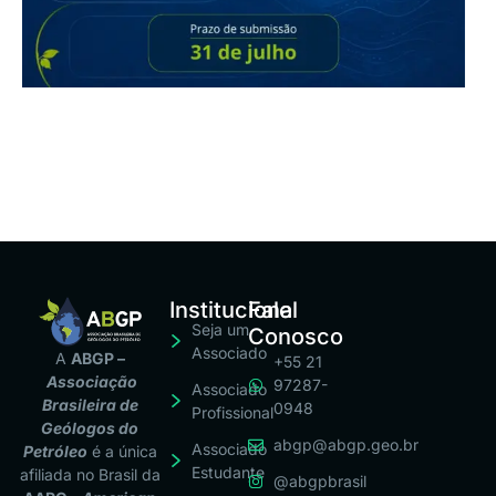
Institucional
Fale
Seja um
Conosco
Associado
A
ABGP –
+55 21
Associação
97287-
Associado
Brasileira de
0948
Profissional
Geólogos do
abgp@abgp.geo.br
Associado
Petróleo
é a única
Estudante
afiliada no Brasil da
@abgpbrasil