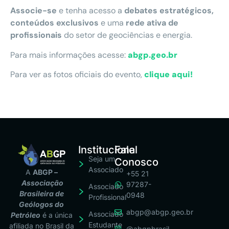
Associe-se
e tenha acesso a
debates estratégicos,
conteúdos exclusivos
e uma
rede ativa de
profissionais
do setor de geociências e energia.
Para mais informações acesse:
abgp.geo.br
Para ver as fotos oficiais do evento,
clique aqui!
Institucional
Fale
Seja um
Conosco
Associado
A
ABGP –
+55 21
Associação
97287-
Associado
Brasileira de
0948
Profissional
Geólogos do
abgp@abgp.geo.br
Associado
Petróleo
é a única
Estudante
afiliada no Brasil da
@abgpbrasil