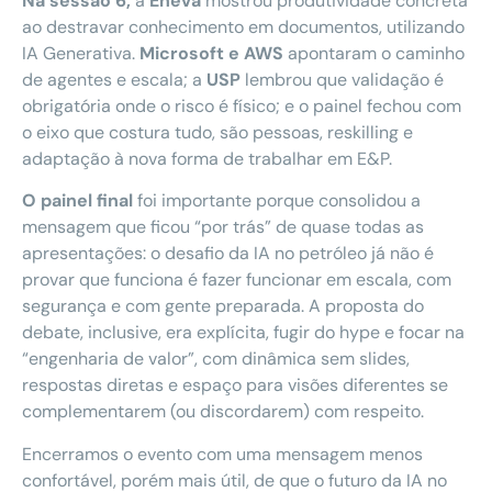
Na sessão 6,
a
Eneva
mostrou produtividade concreta
ao destravar conhecimento em documentos, utilizando
IA Generativa.
Microsoft e AWS
apontaram o caminho
de agentes e escala; a
USP
lembrou que validação é
obrigatória onde o risco é físico; e o painel fechou com
o eixo que costura tudo, são pessoas, reskilling e
adaptação à nova forma de trabalhar em E&P.
O painel final
foi importante porque consolidou a
mensagem que ficou “por trás” de quase todas as
apresentações: o desafio da IA no petróleo já não é
provar que funciona é fazer funcionar em escala, com
segurança e com gente preparada. A proposta do
debate, inclusive, era explícita, fugir do hype e focar na
“engenharia de valor”, com dinâmica sem slides,
respostas diretas e espaço para visões diferentes se
complementarem (ou discordarem) com respeito.
Encerramos o evento com uma mensagem menos
confortável, porém mais útil, de que o futuro da IA no